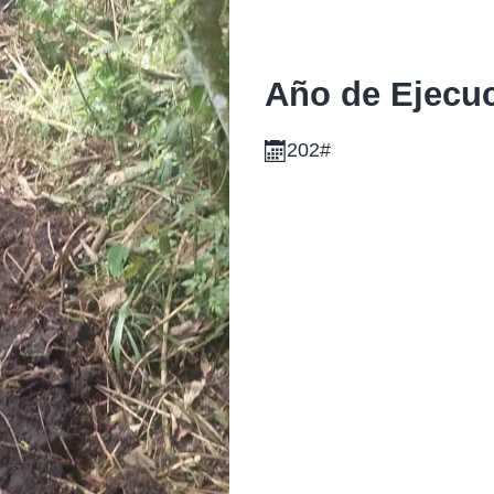
Año de Ejecu
202#