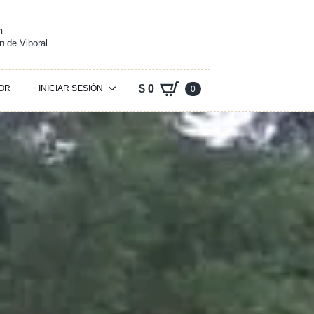
n
 de Viboral
$
0
OR
INICIAR SESIÓN
0