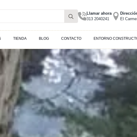
Search
Llamar ahora
Direcció
313 2040241
El Carmen
for:
S
TIENDA
BLOG
CONTACTO
ENTORNO CONSTRUCT